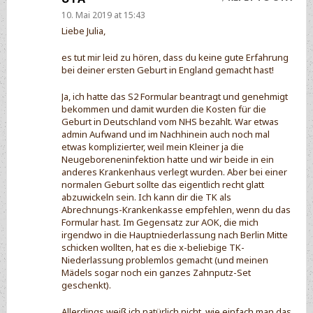
10. Mai 2019 at 15:43
Liebe Julia,
es tut mir leid zu hören, dass du keine gute Erfahrung
bei deiner ersten Geburt in England gemacht hast!
Ja, ich hatte das S2 Formular beantragt und genehmigt
bekommen und damit wurden die Kosten für die
Geburt in Deutschland vom NHS bezahlt. War etwas
admin Aufwand und im Nachhinein auch noch mal
etwas komplizierter, weil mein Kleiner ja die
Neugeboreneninfektion hatte und wir beide in ein
anderes Krankenhaus verlegt wurden. Aber bei einer
normalen Geburt sollte das eigentlich recht glatt
abzuwickeln sein. Ich kann dir die TK als
Abrechnungs-Krankenkasse empfehlen, wenn du das
Formular hast. Im Gegensatz zur AOK, die mich
irgendwo in die Hauptniederlassung nach Berlin Mitte
schicken wollten, hat es die x-beliebige TK-
Niederlassung problemlos gemacht (und meinen
Mädels sogar noch ein ganzes Zahnputz-Set
geschenkt).
Allerdings weiß ich natürlich nicht, wie einfach man das