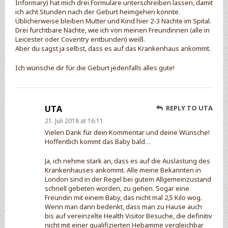
Informary) hat mich drei Formulare unterschreiben lassen, damit
ich acht Stunden nach der Geburt heimgehen konnte.
Üblicherweise bleiben Mutter und Kind hier 2-3 Nächte im Spital.
Drei furchtbare Nächte, wie ich von meinen Freundinnen (alle in
Leicester oder Coventry entbunden) weiß.
Aber du sagst ja selbst, dass es auf das Krankenhaus ankommt.
Ich wünsche dir für die Geburt jedenfalls alles gute!
UTA
REPLY TO UTA
21. Juli 2018 at 16:11
Vielen Dank für dein Kommentar und deine Wünsche!
Hoffentlich kommt das Baby bald…
Ja, ich nehme stark an, dass es auf die Auslastung des
Krankenhauses ankommt. Alle meine Bekannten in
London sind in der Regel bei gutem Allgemeinzustand
schnell gebeten worden, zu gehen. Sogar eine
Freundin mit einem Baby, das nicht mal 2,5 Kilo wog.
Wenn man dann bedenkt, dass man zu Hause auch
bis auf vereinzelte Health Visitor Besuche, die definitiv
nicht mit einer qualifizierten Hebamme vergleichbar