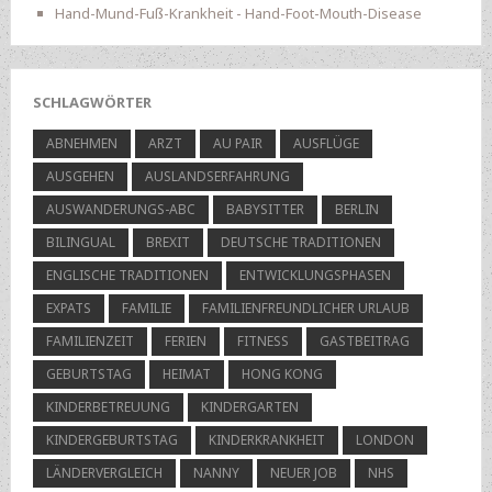
Hand-Mund-Fuß-Krankheit - Hand-Foot-Mouth-Disease
SCHLAGWÖRTER
ABNEHMEN
ARZT
AU PAIR
AUSFLÜGE
AUSGEHEN
AUSLANDSERFAHRUNG
AUSWANDERUNGS-ABC
BABYSITTER
BERLIN
BILINGUAL
BREXIT
DEUTSCHE TRADITIONEN
ENGLISCHE TRADITIONEN
ENTWICKLUNGSPHASEN
EXPATS
FAMILIE
FAMILIENFREUNDLICHER URLAUB
FAMILIENZEIT
FERIEN
FITNESS
GASTBEITRAG
GEBURTSTAG
HEIMAT
HONG KONG
KINDERBETREUUNG
KINDERGARTEN
KINDERGEBURTSTAG
KINDERKRANKHEIT
LONDON
LÄNDERVERGLEICH
NANNY
NEUER JOB
NHS