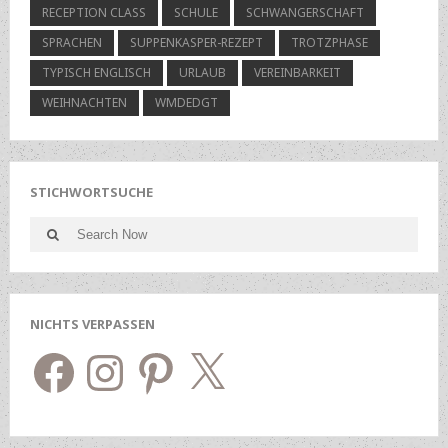
RECEPTION CLASS
SCHULE
SCHWANGERSCHAFT
SPRACHEN
SUPPENKASPER-REZEPT
TROTZPHASE
TYPISCH ENGLISCH
URLAUB
VEREINBARKEIT
WEIHNACHTEN
WMDEDGT
STICHWORTSUCHE
Search
Search
for:
NICHTS VERPASSEN
Facebook
Instagram
Pinterest
X