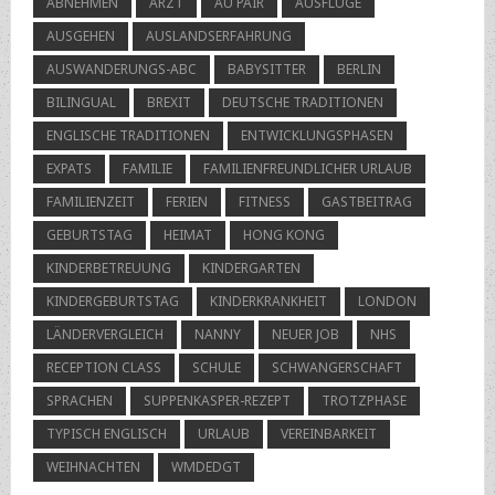
ABNEHMEN
ARZT
AU PAIR
AUSFLÜGE
AUSGEHEN
AUSLANDSERFAHRUNG
AUSWANDERUNGS-ABC
BABYSITTER
BERLIN
BILINGUAL
BREXIT
DEUTSCHE TRADITIONEN
ENGLISCHE TRADITIONEN
ENTWICKLUNGSPHASEN
EXPATS
FAMILIE
FAMILIENFREUNDLICHER URLAUB
FAMILIENZEIT
FERIEN
FITNESS
GASTBEITRAG
GEBURTSTAG
HEIMAT
HONG KONG
KINDERBETREUUNG
KINDERGARTEN
KINDERGEBURTSTAG
KINDERKRANKHEIT
LONDON
LÄNDERVERGLEICH
NANNY
NEUER JOB
NHS
RECEPTION CLASS
SCHULE
SCHWANGERSCHAFT
SPRACHEN
SUPPENKASPER-REZEPT
TROTZPHASE
TYPISCH ENGLISCH
URLAUB
VEREINBARKEIT
WEIHNACHTEN
WMDEDGT