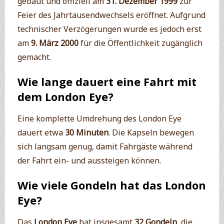
gebaut und offiziell am
31. Dezember 1999
zur
Feier des Jahrtausendwechsels eröffnet. Aufgrund
technischer Verzögerungen wurde es jedoch erst
am
9. März 2000
für die Öffentlichkeit zugänglich
gemacht.
Wie lange dauert eine Fahrt mit
dem London Eye?
Eine komplette Umdrehung des London Eye
dauert etwa
30 Minuten
. Die Kapseln bewegen
sich langsam genug, damit Fahrgäste während
der Fahrt ein- und aussteigen können.
Wie viele Gondeln hat das London
Eye?
Das
London Eye
hat insgesamt
32 Gondeln
, die