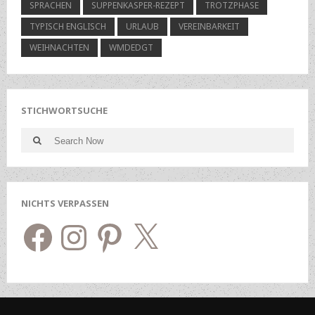
SPRACHEN
SUPPENKASPER-REZEPT
TROTZPHASE
TYPISCH ENGLISCH
URLAUB
VEREINBARKEIT
WEIHNACHTEN
WMDEDGT
STICHWORTSUCHE
Search
Search
for:
NICHTS VERPASSEN
Facebook
Instagram
Pinterest
X