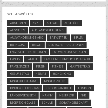
SCHLAGWÖRTER
ABNEHMEN
ARZT
AU PAIR
AUSFLÜGE
AUSGEHEN
AUSLANDSERFAHRUNG
AUSWANDERUNGS-ABC
BABYSITTER
BERLIN
BILINGUAL
BREXIT
DEUTSCHE TRADITIONEN
ENGLISCHE TRADITIONEN
ENTWICKLUNGSPHASEN
EXPATS
FAMILIE
FAMILIENFREUNDLICHER URLAUB
FAMILIENZEIT
FERIEN
FITNESS
GASTBEITRAG
GEBURTSTAG
HEIMAT
HONG KONG
KINDERBETREUUNG
KINDERGARTEN
KINDERGEBURTSTAG
KINDERKRANKHEIT
LONDON
LÄNDERVERGLEICH
NANNY
NEUER JOB
NHS
RECEPTION CLASS
SCHULE
SCHWANGERSCHAFT