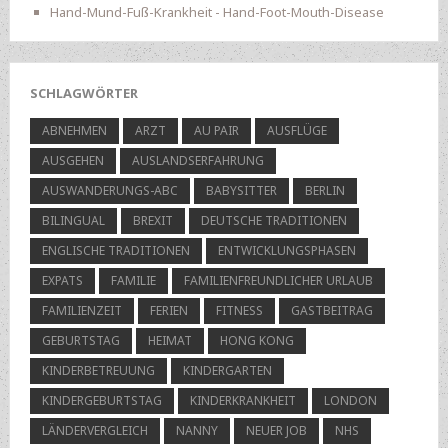
Hand-Mund-Fuß-Krankheit - Hand-Foot-Mouth-Disease
SCHLAGWÖRTER
ABNEHMEN
ARZT
AU PAIR
AUSFLÜGE
AUSGEHEN
AUSLANDSERFAHRUNG
AUSWANDERUNGS-ABC
BABYSITTER
BERLIN
BILINGUAL
BREXIT
DEUTSCHE TRADITIONEN
ENGLISCHE TRADITIONEN
ENTWICKLUNGSPHASEN
EXPATS
FAMILIE
FAMILIENFREUNDLICHER URLAUB
FAMILIENZEIT
FERIEN
FITNESS
GASTBEITRAG
GEBURTSTAG
HEIMAT
HONG KONG
KINDERBETREUUNG
KINDERGARTEN
KINDERGEBURTSTAG
KINDERKRANKHEIT
LONDON
LÄNDERVERGLEICH
NANNY
NEUER JOB
NHS