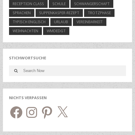
RECEPTION CLASS
SCHULE
SCHWANGERSCHAFT
SPRACHEN
SUPPENKASPER-REZEPT
TROTZPHASE
TYPISCH ENGLISCH
URLAUB
VEREINBARKEIT
WEIHNACHTEN
WMDEDGT
STICHWORTSUCHE
Search
Search
for:
NICHTS VERPASSEN
Facebook
Instagram
Pinterest
X