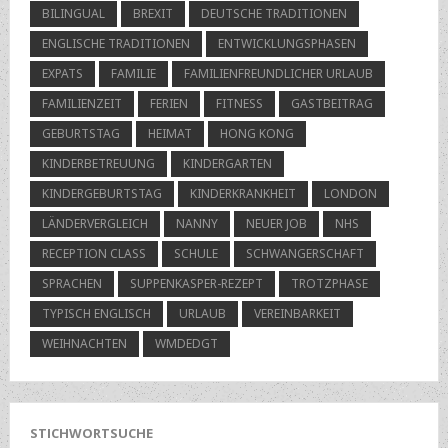
BILINGUAL
BREXIT
DEUTSCHE TRADITIONEN
ENGLISCHE TRADITIONEN
ENTWICKLUNGSPHASEN
EXPATS
FAMILIE
FAMILIENFREUNDLICHER URLAUB
FAMILIENZEIT
FERIEN
FITNESS
GASTBEITRAG
GEBURTSTAG
HEIMAT
HONG KONG
KINDERBETREUUNG
KINDERGARTEN
KINDERGEBURTSTAG
KINDERKRANKHEIT
LONDON
LÄNDERVERGLEICH
NANNY
NEUER JOB
NHS
RECEPTION CLASS
SCHULE
SCHWANGERSCHAFT
SPRACHEN
SUPPENKASPER-REZEPT
TROTZPHASE
TYPISCH ENGLISCH
URLAUB
VEREINBARKEIT
WEIHNACHTEN
WMDEDGT
STICHWORTSUCHE