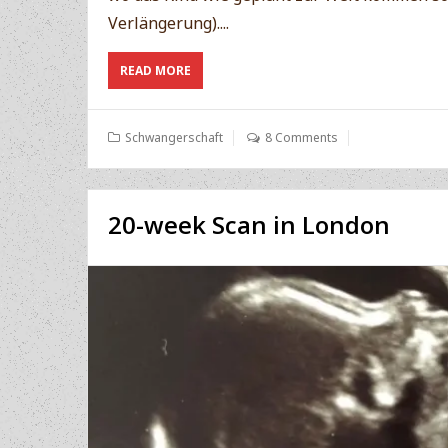
Verlängerung)....
ABOUT
READ MORE
DIE
ZWEITE
SCHWANGERSCHAFTSHÄLFTE
Schwangerschaft
8 Comments
IN
ENGLAND
20-week Scan in London