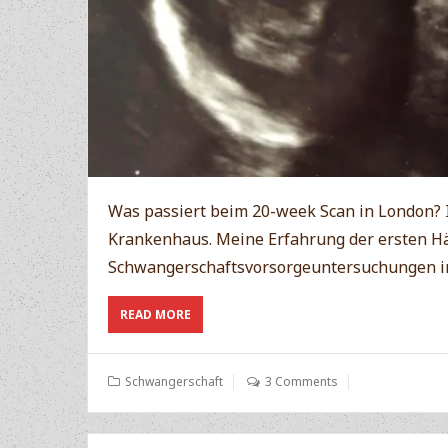
Was passiert beim 20-week Scan in London? 
Krankenhaus. Meine Erfahrung der ersten Hä
Schwangerschaftsvorsorgeuntersuchungen in 
ABOUT
READ MORE
20-
WEEK
SCAN
Schwangerschaft
3 Comments
IN
LONDON