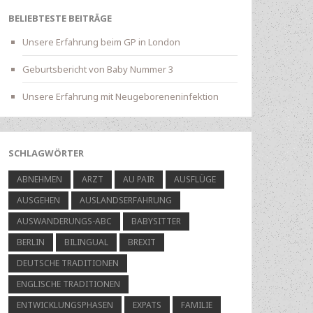
BELIEBTESTE BEITRÄGE
Unsere Erfahrung beim GP in London
Geburtsbericht von Baby Nummer 3
Unsere Erfahrung mit Neugeboreneninfektion
SCHLAGWÖRTER
ABNEHMEN
ARZT
AU PAIR
AUSFLÜGE
AUSGEHEN
AUSLANDSERFAHRUNG
AUSWANDERUNGS-ABC
BABYSITTER
BERLIN
BILINGUAL
BREXIT
DEUTSCHE TRADITIONEN
ENGLISCHE TRADITIONEN
ENTWICKLUNGSPHASEN
EXPATS
FAMILIE