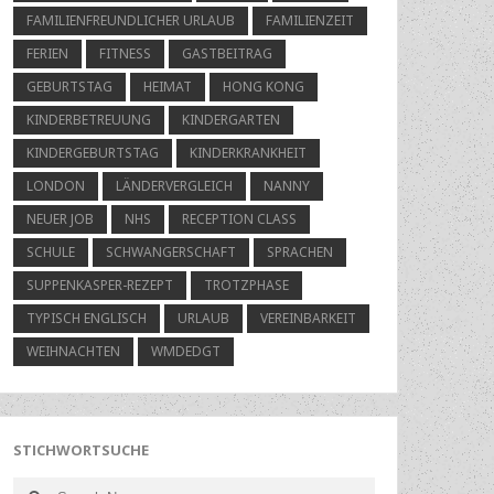
FAMILIENFREUNDLICHER URLAUB
FAMILIENZEIT
FERIEN
FITNESS
GASTBEITRAG
GEBURTSTAG
HEIMAT
HONG KONG
KINDERBETREUUNG
KINDERGARTEN
KINDERGEBURTSTAG
KINDERKRANKHEIT
LONDON
LÄNDERVERGLEICH
NANNY
NEUER JOB
NHS
RECEPTION CLASS
SCHULE
SCHWANGERSCHAFT
SPRACHEN
SUPPENKASPER-REZEPT
TROTZPHASE
TYPISCH ENGLISCH
URLAUB
VEREINBARKEIT
WEIHNACHTEN
WMDEDGT
STICHWORTSUCHE
Search