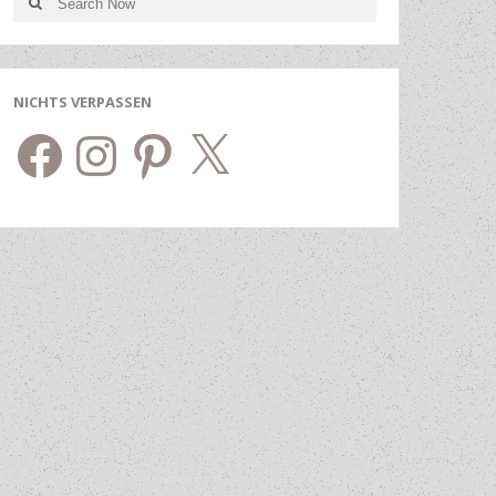
Search
for:
NICHTS VERPASSEN
Facebook
Instagram
Pinterest
X