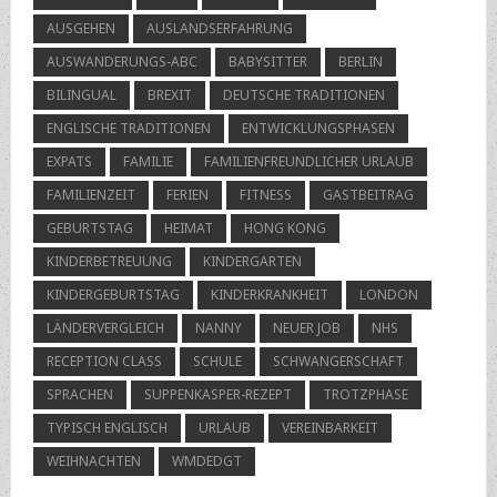
AUSGEHEN
AUSLANDSERFAHRUNG
AUSWANDERUNGS-ABC
BABYSITTER
BERLIN
BILINGUAL
BREXIT
DEUTSCHE TRADITIONEN
ENGLISCHE TRADITIONEN
ENTWICKLUNGSPHASEN
EXPATS
FAMILIE
FAMILIENFREUNDLICHER URLAUB
FAMILIENZEIT
FERIEN
FITNESS
GASTBEITRAG
GEBURTSTAG
HEIMAT
HONG KONG
KINDERBETREUUNG
KINDERGARTEN
KINDERGEBURTSTAG
KINDERKRANKHEIT
LONDON
LÄNDERVERGLEICH
NANNY
NEUER JOB
NHS
RECEPTION CLASS
SCHULE
SCHWANGERSCHAFT
SPRACHEN
SUPPENKASPER-REZEPT
TROTZPHASE
TYPISCH ENGLISCH
URLAUB
VEREINBARKEIT
WEIHNACHTEN
WMDEDGT