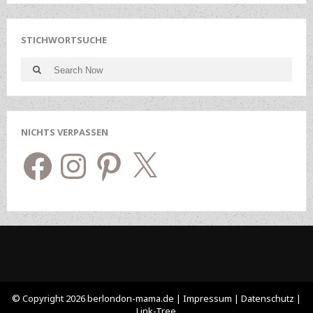
STICHWORTSUCHE
Search
Search
for:
NICHTS VERPASSEN
Facebook
Instagram
Pinterest
X
© Copyright 2026 berlondon-mama.de |
Impressum
|
Datenschutz
|
Link-Tree