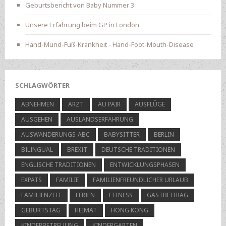
Geburtsbericht von Baby Nummer 3
Unsere Erfahrung beim GP in London
Hand-Mund-Fuß-Krankheit - Hand-Foot-Mouth-Disease
SCHLAGWÖRTER
ABNEHMEN
ARZT
AU PAIR
AUSFLÜGE
AUSGEHEN
AUSLANDSERFAHRUNG
AUSWANDERUNGS-ABC
BABYSITTER
BERLIN
BILINGUAL
BREXIT
DEUTSCHE TRADITIONEN
ENGLISCHE TRADITIONEN
ENTWICKLUNGSPHASEN
EXPATS
FAMILIE
FAMILIENFREUNDLICHER URLAUB
FAMILIENZEIT
FERIEN
FITNESS
GASTBEITRAG
GEBURTSTAG
HEIMAT
HONG KONG
KINDERBETREUUNG
KINDERGARTEN