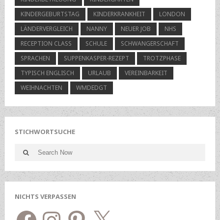
KINDERGEBURTSTAG
KINDERKRANKHEIT
LONDON
LÄNDERVERGLEICH
NANNY
NEUER JOB
NHS
RECEPTION CLASS
SCHULE
SCHWANGERSCHAFT
SPRACHEN
SUPPENKASPER-REZEPT
TROTZPHASE
TYPISCH ENGLISCH
URLAUB
VEREINBARKEIT
WEIHNACHTEN
WMDEDGT
STICHWORTSUCHE
Search
Search
for:
NICHTS VERPASSEN
Facebook
Instagram
Pinterest
X