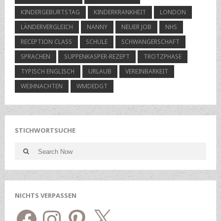
KINDERGEBURTSTAG
KINDERKRANKHEIT
LONDON
LÄNDERVERGLEICH
NANNY
NEUER JOB
NHS
RECEPTION CLASS
SCHULE
SCHWANGERSCHAFT
SPRACHEN
SUPPENKASPER-REZEPT
TROTZPHASE
TYPISCH ENGLISCH
URLAUB
VEREINBARKEIT
WEIHNACHTEN
WMDEDGT
STICHWORTSUCHE
Search
Search
for:
NICHTS VERPASSEN
Facebook
Instagram
Pinterest
X