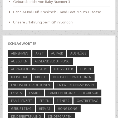
Geburtsbericht von Baby Nummer 3
Hand-Mund-Fuß-Krankheit - Hand-Foot-Mouth-Disease
Unsere Erfahrung beim GP in London
SCHLAGWÖRTER
ABNEHMEN
ARZT
AU PAIR
AUSFLÜGE
AUSGEHEN
AUSLANDSERFAHRUNG
AUSWANDERUNGS-ABC
BABYSITTER
BERLIN
BILINGUAL
BREXIT
DEUTSCHE TRADITIONEN
ENGLISCHE TRADITIONEN
ENTWICKLUNGSPHASEN
EXPATS
FAMILIE
FAMILIENFREUNDLICHER URLAUB
FAMILIENZEIT
FERIEN
FITNESS
GASTBEITRAG
GEBURTSTAG
HEIMAT
HONG KONG
KINDERBETREUUNG
KINDERGARTEN