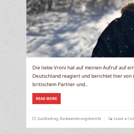
Die liebe Vroni hat auf meinen Aufruf auf 
Deutschland reagiert und berichtet hier vo
britischem Partner und...
ABOUT
READ MORE
UMZUG
VON
LONDON
Gastbeitrag
,
Rückwanderungsbericht
Leave a Co
NACH
DEUTSCHLAND
WEGEN