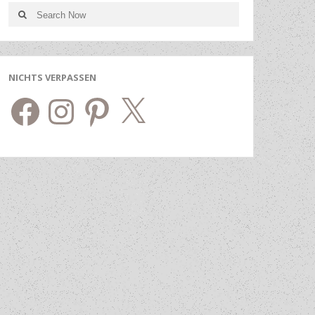
Search
Search
for:
NICHTS VERPASSEN
Facebook
Instagram
Pinterest
X