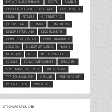
ENTWICKLUNGSPHASEN
EXPATS
FAMILIE
FAMILIENFREUNDLICHER URLAUB
FAMILIENZEIT
FERIEN
FITNESS
GASTBEITRAG
GEBURTSTAG
HEIMAT
HONG KONG
KINDERBETREUUNG
KINDERGARTEN
KINDERGEBURTSTAG
KINDERKRANKHEIT
LONDON
LÄNDERVERGLEICH
NANNY
NEUER JOB
NHS
RECEPTION CLASS
SCHULE
SCHWANGERSCHAFT
SPRACHEN
SUPPENKASPER-REZEPT
TROTZPHASE
TYPISCH ENGLISCH
URLAUB
VEREINBARKEIT
WEIHNACHTEN
WMDEDGT
STICHWORTSUCHE