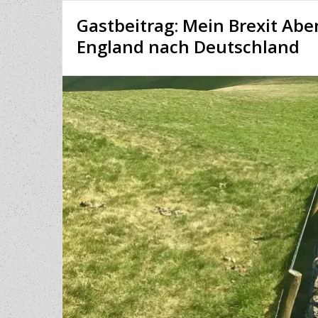
LANGEN
Gastbeitrag: Mein Brexit Ab
WARTEZEITEN
BEIM
England nach Deutschland
NHS