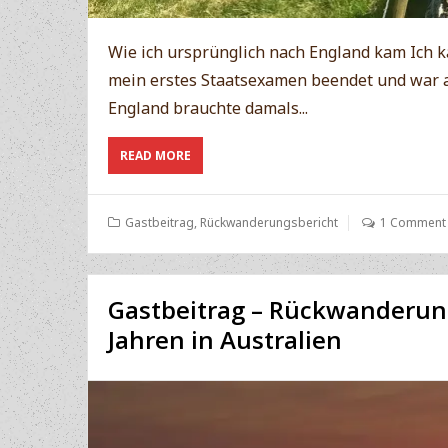
Wie ich ursprünglich nach England kam Ich 
mein erstes Staatsexamen beendet und war au
England brauchte damals...
ABOUT
READ MORE
GASTBEITRAG:
MEIN
BREXIT
Gastbeitrag
,
Rückwanderungsbericht
1 Comment
ABENTEUER
–
RÜCKWANDERUNG
AUS
Gastbeitrag – Rückwanderun
ENGLAND
NACH
Jahren in Australien
DEUTSCHLAND