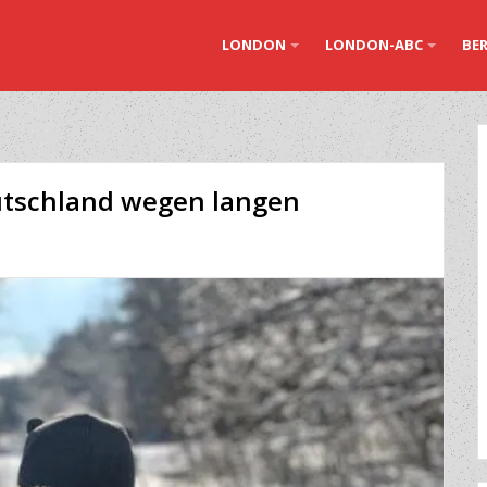
LONDON
LONDON-ABC
BER
tschland wegen langen