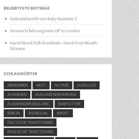
BELIEBTESTE BEITRÄGE
Geburtsbericht von Baby Nummer 3
Unsere Erfahrung beim GP in London
Hand-Mund-Fuß-Krankheit - Hand-Foot-Mouth-
Disease
SCHLAGWÖRTER
ABNEHMEN
ARZT
AU PAIR
AUSFLÜGE
AUSGEHEN
AUSLANDSERFAHRUNG
AUSWANDERUNGS-ABC
BABYSITTER
BERLIN
BILINGUAL
BREXIT
DEUTSCHE TRADITIONEN
ENGLISCHE TRADITIONEN