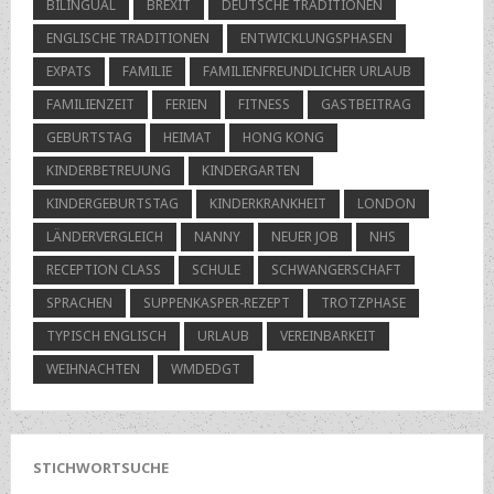
BILINGUAL
BREXIT
DEUTSCHE TRADITIONEN
ENGLISCHE TRADITIONEN
ENTWICKLUNGSPHASEN
EXPATS
FAMILIE
FAMILIENFREUNDLICHER URLAUB
FAMILIENZEIT
FERIEN
FITNESS
GASTBEITRAG
GEBURTSTAG
HEIMAT
HONG KONG
KINDERBETREUUNG
KINDERGARTEN
KINDERGEBURTSTAG
KINDERKRANKHEIT
LONDON
LÄNDERVERGLEICH
NANNY
NEUER JOB
NHS
RECEPTION CLASS
SCHULE
SCHWANGERSCHAFT
SPRACHEN
SUPPENKASPER-REZEPT
TROTZPHASE
TYPISCH ENGLISCH
URLAUB
VEREINBARKEIT
WEIHNACHTEN
WMDEDGT
STICHWORTSUCHE